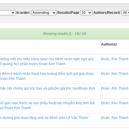
In order:
Results/Page
Authors/Record:
Showing results [1 - 19] / 19
Author(s)
ắt mống mắt chu biên bằng laser cho bệnh nhân nghi ngờ góc
Đoàn, Kim Thành
ết quang học phần trước/ Đoàn Kim Thành
điểm ở bệnh nhân thoái hóa hoàng điểm tuổi già giai đoạn
Đoàn, Kim Thành
 Đoàn Kim Thành
nhân hội chứng giả tróc bao và glôcôm giả tróc bao/Đoàn Kim
Đoàn, Kim Thành
mô giác mạc trước và sau phẫu thuật tán nhuyễn thủy tinh thể
Đoàn, Kim Thành
bao/ Đoàn Kim Thành
 đường giai đoạn tăng sinh tại Bệnh viện Lê Văn Thịnh/
Đoàn, Kim Thành