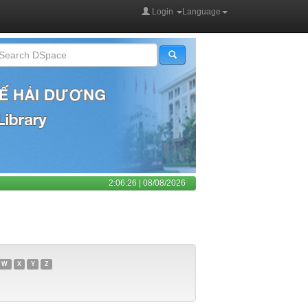
Login
Language
2:06:26 | 08/08/2026
W
X
Y
Z