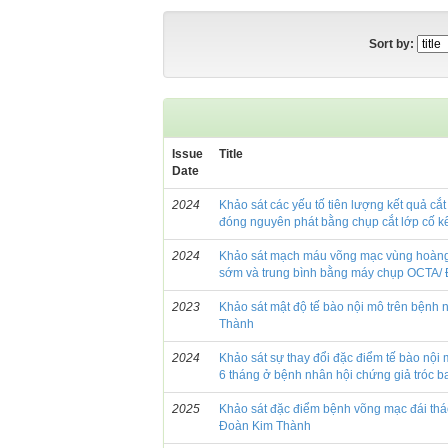
Sort by:
Issue
Title
Date
2024
Khảo sát các yếu tố tiên lượng kết quả c
đóng nguyên phát bằng chụp cắt lớp cố k
2024
Khảo sát mạch máu võng mạc vùng hoàng 
sớm và trung bình bằng máy chụp OCTA/
2023
Khảo sát mật độ tế bào nội mô trên bệnh 
Thành
2024
Khảo sát sự thay đổi đặc điểm tế bào nội 
6 tháng ở bệnh nhân hội chứng giả tróc 
2025
Khảo sát đặc điểm bệnh võng mạc đái tháo
Đoàn Kim Thành