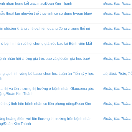
bệnh nhân bỏng kết giác mạc/Đoàn Kim Thành
Đoàn, Kim Thành
u thuật tán nhuyễn thể thủy tinh có sử dụng trypan blue/
Đoàn, Kim Thành
n glôcôm kháng trị thực hiện quang đông vi xung thể mi
Đoàn, Kim Thành
h
 ở bệnh nhân có hội chứng giả tróc bao tại Bệnh viện Mắt
Đoàn, Kim Thành
ệnh nhân hội chứng giả tróc bao và glôcôm giả tróc bao/
Đoàn, Kim Thành
ằng tạo hình vùng bè Laser chọn lọc: Luận án Tiến sỹ y học
Lê, Minh Tuấn
;
Tr
nh
i thị và tổn thương thị trường ở bệnh nhân Glaucoma góc
Đoàn, Kim Thành
 nặng/Đoàn Kim Thành
hể thuỷ tinh trên bệnh nhân có tiền phòng nông/Đoàn Kim
Đoàn, Kim Thành
g hoàng điểm với tổn thương thị trường trên bệnh nhân
Đoàn, Kim Thành
ặng/Đoàn Kim Thành