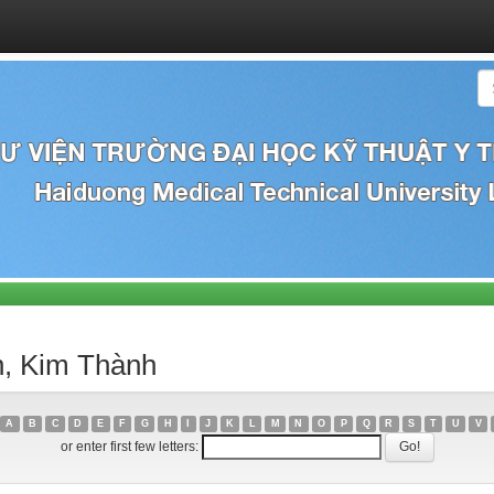
n, Kim Thành
A
B
C
D
E
F
G
H
I
J
K
L
M
N
O
P
Q
R
S
T
U
V
or enter first few letters: