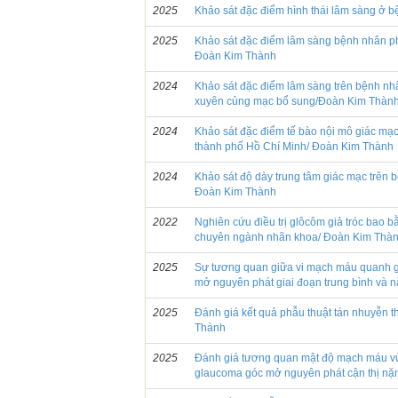
2025
Khảo sát đặc điểm hình thái lâm sàng ở 
2025
Khảo sát đặc điểm lâm sàng bệnh nhân phẫ
Đoàn Kim Thành
2024
Khảo sát đặc điểm lâm sàng trên bệnh nhâ
xuyên củng mạc bổ sung/Đoàn Kim Thàn
2024
Khảo sát đặc điểm tế bào nội mô giác mạc
thành phố Hồ Chí Minh/ Đoàn Kim Thành
2024
Khảo sát độ dày trung tâm giác mạc trên b
Đoàn Kim Thành
2022
Nghiên cứu điều trị glôcôm giả tróc bao b
chuyên ngành nhãn khoa/ Đoàn Kim Thà
2025
Sự tương quan giữa vi mạch máu quanh ga
mở nguyên phát giai đoạn trung bình và
2025
Đánh giá kết quả phẫu thuật tán nhuyễn t
Thành
2025
Đánh giá tương quan mật độ mạch máu vùn
glaucoma góc mở nguyên phát cận thị n