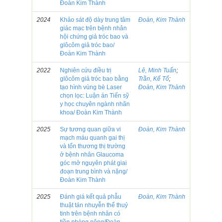
Đoàn Kim Thành
2024
Khảo sát độ dày trung tâm
Đoàn, Kim Thành
giác mạc trên bệnh nhân
hội chứng giả tróc bao và
glôcôm giả tróc bao/
Đoàn Kim Thành
2022
Nghiên cứu điều trị
Lê, Minh Tuấn
;
glôcôm giả tróc bao bằng
Trần, Kế Tổ
;
tạo hình vùng bè Laser
Đoàn, Kim Thành
chọn lọc: Luận án Tiến sỹ
y học chuyên ngành nhãn
khoa/ Đoàn Kim Thành
2025
Sự tương quan giữa vi
Đoàn, Kim Thành
mạch máu quanh gai thị
và tổn thương thị trường
ở bệnh nhân Glaucoma
góc mở nguyên phát giai
đoạn trung bình và nặng/
Đoàn Kim Thành
2025
Đánh giá kết quả phẫu
Đoàn, Kim Thành
thuật tán nhuyễn thể thuỷ
tinh trên bệnh nhân có