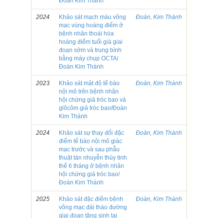
Đoàn Kim Thành
2024
Khảo sát mạch máu võng
Đoàn, Kim Thành
mạc vùng hoàng điểm ở
bệnh nhân thoái hóa
hoàng điểm tuổi già giai
đoạn sớm và trung bình
bằng máy chụp OCTA/
Đoàn Kim Thành
2023
Khảo sát mật độ tế bào
Đoàn, Kim Thành
nội mô trên bệnh nhân
hội chứng giả tróc bao và
glôcôm giả tróc bao/Đoàn
Kim Thành
2024
Khảo sát sự thay đổi đặc
Đoàn, Kim Thành
điểm tế bào nội mô giác
mạc trước và sau phẫu
thuật tán nhuyễn thủy tinh
thể 6 tháng ở bệnh nhân
hội chứng giả tróc bao/
Đoàn Kim Thành
2025
Khảo sát đặc điểm bệnh
Đoàn, Kim Thành
võng mạc đái tháo đường
giai đoạn tăng sinh tại