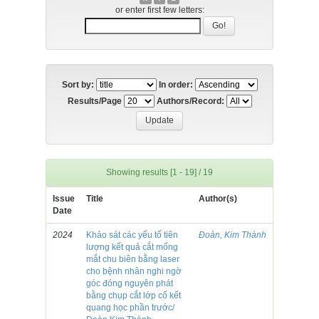
or enter first few letters:
Sort by:
In order:
Results/Page
Authors/Record:
Showing results [1 - 19] / 19
Issue
Title
Author(s)
Date
2024
Khảo sát các yếu tố tiên
Đoàn, Kim Thành
lượng kết quả cắt mống
mắt chu biên bằng laser
cho bệnh nhân nghi ngờ
góc đóng nguyên phát
bằng chụp cắt lớp cố kết
quang học phần trước/