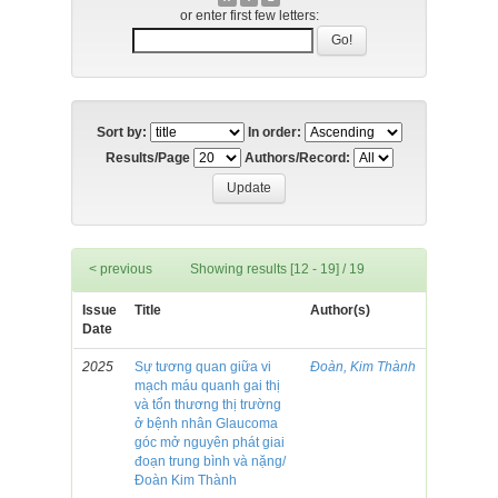
or enter first few letters:
Sort by:
In order:
Results/Page
Authors/Record:
< previous
Showing results [12 - 19] / 19
Issue
Title
Author(s)
Date
2025
Sự tương quan giữa vi
Đoàn, Kim Thành
mạch máu quanh gai thị
và tổn thương thị trường
ở bệnh nhân Glaucoma
góc mở nguyên phát giai
đoạn trung bình và nặng/
Đoàn Kim Thành