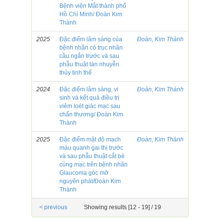
Bệnh viện Mắt thành phố
Hồ Chí Minh/ Đoàn Kim
Thành
2025
Đặc điểm lâm sàng của
Đoàn, Kim Thành
bệnh nhân có trục nhãn
cầu ngắn trước và sau
phẫu thuật tán nhuyễn
thủy tinh thế
2024
Đặc điểm lâm sàng, vi
Đoàn, Kim Thành
sinh và kết quả điều trị
viêm loét giác mạc sau
chấn thương/ Đoàn Kim
Thành
2025
Đặc điểm mật độ mạch
Đoàn, Kim Thành
máu quanh gai thị trước
và sau phẫu thuật cắt bè
củng mạc trên bệnh nhân
Glaucoma góc mở
nguyên phát/Đoàn Kim
Thành
< previous
Showing results [12 - 19] / 19