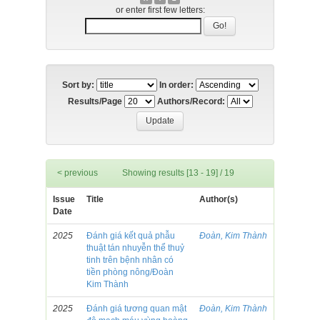
or enter first few letters:
Sort by:
In order:
Results/Page
Authors/Record:
< previous
Showing results [13 - 19] / 19
Issue
Title
Author(s)
Date
2025
Đánh giá kết quả phẫu
Đoàn, Kim Thành
thuật tán nhuyễn thể thuỷ
tinh trên bệnh nhân có
tiền phòng nông/Đoàn
Kim Thành
2025
Đánh giá tương quan mật
Đoàn, Kim Thành