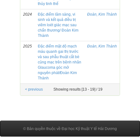
thủy tinh thế
2024
Đặc điểm lâm sàng, vi
Đoàn, Kim Thành
sinh và kết quả điều trị
viêm loét giác mạc sau
chấn thương/ Đoàn Kim
Thành
2025
Đặc điểm mật độ mạch
Đoàn, Kim Thành
máu quanh gai thị trước
và sau phẫu thuật cắt bè
củng mạc trên bệnh nhân
Glaucoma góc mở
nguyên phát/Đoàn Kim
Thành
< previous
Showing results [13 - 19] / 19
© Bản quyền thuộc về Đại học Kỹ thuật Y tế Hải Dương