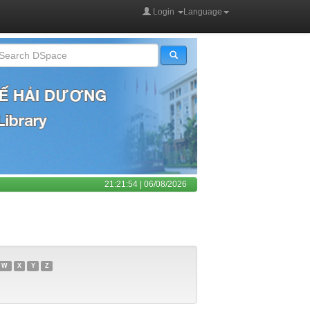
Login
Language
21:21:54 | 06/08/2026
W
X
Y
Z