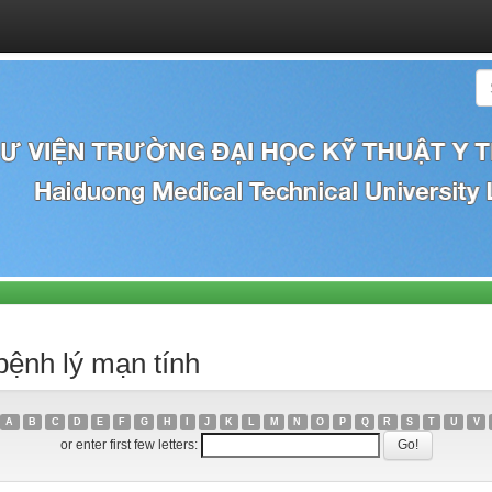
bệnh lý mạn tính
A
B
C
D
E
F
G
H
I
J
K
L
M
N
O
P
Q
R
S
T
U
V
or enter first few letters: