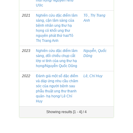
mũi họng/ Nguyễn Như
Ước
2021
Nghiên cứu đặc điểm lâm
Tô , Thị Trang
sàng, cận lâm sàng của
Anh
bệnh nhân ung thư hạ
họng có khối ung thư
nguyên phát thứ hai/Tô
Thị Trang Anh
2023
Nghiên cứu đặc điểm lâm
Nguyễn, Quốc
sàng, đối chiếu chụp cắt
Dũng
lớp vi tính của ung thư hạ
họng/Nguyễn Quốc Dũng
2022
Đánh giá một số đặc điểm
Lê, Chí Huy
và đáp ứng nhu cầu chăm
sóc của người bệnh sau
phẫu thuật ung thư thanh
quản- hạ họng/ Lê Chí
Huy
Showing results [1 - 4] / 4