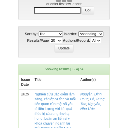
or enter first few letters:
Sort by:
In order:
Results/Page
Authors/Record:
Showing results [1 - 4] / 4
Issue
Title
Author(s)
Date
2019
Nghiên cứu đặc điểm lâm
Nguyễn, Đình
sàng, cắt lớp vi tính và mối
Phúc
;
Lê, Trung
liên quan của một số yếu
Thọ
;
Nguyễn,
tố tiên lượng với kết quả
Như Ước
điều trị của ung thư hạ
họng: Luận án tiến sĩ y
khoa chuyên ngành tai