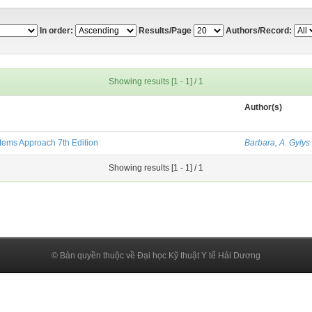
In order:
Results/Page
Authors/Record:
Showing results [1 - 1] / 1
Author(s)
tems Approach 7th Edition
Barbara, A. Gylys
Showing results [1 - 1] / 1
© Bản quyền thuộc về Đại học Kỹ thuật Y tế Hải Dương