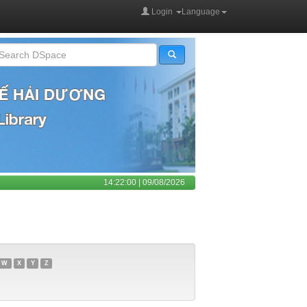
Login
Language
14:22:00 | 09/08/2026
W
X
Y
Z