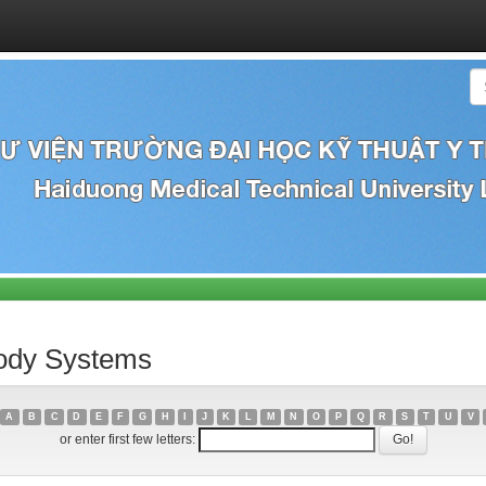
Body Systems
A
B
C
D
E
F
G
H
I
J
K
L
M
N
O
P
Q
R
S
T
U
V
or enter first few letters: