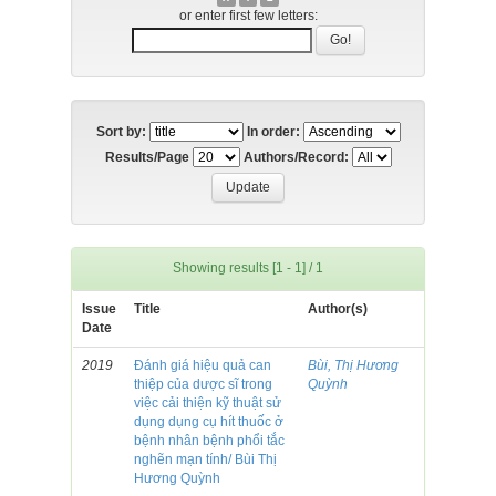
or enter first few letters:
Sort by:
In order:
Results/Page
Authors/Record:
Showing results [1 - 1] / 1
Issue
Title
Author(s)
Date
2019
Đánh giá hiệu quả can
Bùi, Thị Hương
thiệp của dược sĩ trong
Quỳnh
việc cải thiện kỹ thuật sử
dụng dụng cụ hít thuốc ở
bệnh nhân bệnh phổi tắc
nghẽn mạn tính/ Bùi Thị
Hương Quỳnh