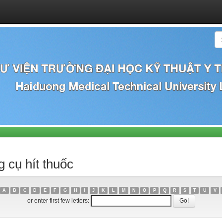
 cụ hít thuốc
A
B
C
D
E
F
G
H
I
J
K
L
M
N
O
P
Q
R
S
T
U
V
or enter first few letters: