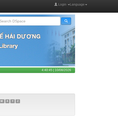
Login
Language
4:40:45 | 10/08/2026
W
X
Y
Z