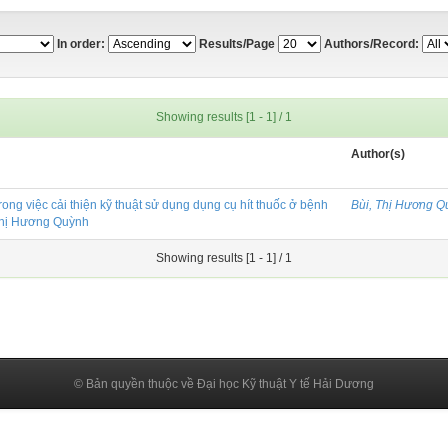
In order:
Results/Page
Authors/Record:
Showing results [1 - 1] / 1
Author(s)
rong việc cải thiện kỹ thuật sử dụng dụng cụ hít thuốc ở bệnh
Bùi, Thị Hương Q
 Thị Hương Quỳnh
Showing results [1 - 1] / 1
© Bản quyền thuộc về Đại học Kỹ thuật Y tế Hải Dương