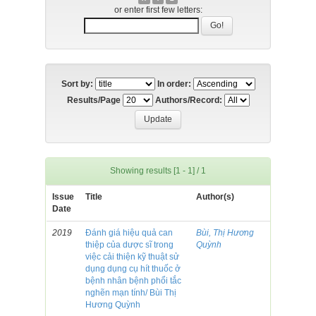
or enter first few letters:
Sort by:
In order:
Results/Page
Authors/Record:
Showing results [1 - 1] / 1
Issue
Title
Author(s)
Date
2019
Đánh giá hiệu quả can
Bùi, Thị Hương
thiệp của dược sĩ trong
Quỳnh
việc cải thiện kỹ thuật sử
dụng dụng cụ hít thuốc ở
bệnh nhân bệnh phổi tắc
nghẽn mạn tính/ Bùi Thị
Hương Quỳnh