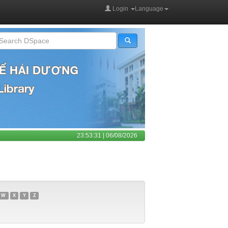
Login
Language
23:53:31 | 06/08/2026
W
X
Y
Z