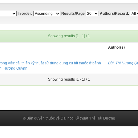
In order:
Results/Page
Authors/Record:
Showing results [1 - 1] / 1
Author(s)
rong việc cải thiện kỹ thuật sử dụng dụng cụ hít thuốc ở bệnh
Bùi, Thị Hương Q
 Thị Hương Quỳnh
Showing results [1 - 1] / 1
© Bản quyền thuộc về Đại học Kỹ thuật Y tế Hải Dương