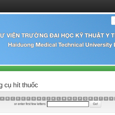
 cụ hít thuốc
A
B
C
D
E
F
G
H
I
J
K
L
M
N
O
P
Q
R
S
T
U
V
or enter first few letters: