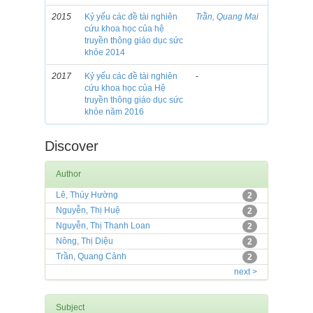
2015
Kỷ yếu các đề tài nghiên
Trần, Quang Mai
cứu khoa học của hệ
truyền thông giáo dục sức
khỏe 2014
2017
Kỷ yếu các đề tài nghiên
-
cứu khoa học của Hệ
truyền thông giáo dục sức
khỏe năm 2016
Discover
Author
Lê, Thúy Hường
2
Nguyễn, Thị Huệ
2
Nguyễn, Thị Thanh Loan
2
Nông, Thị Diệu
2
Trần, Quang Cảnh
2
next >
Subject