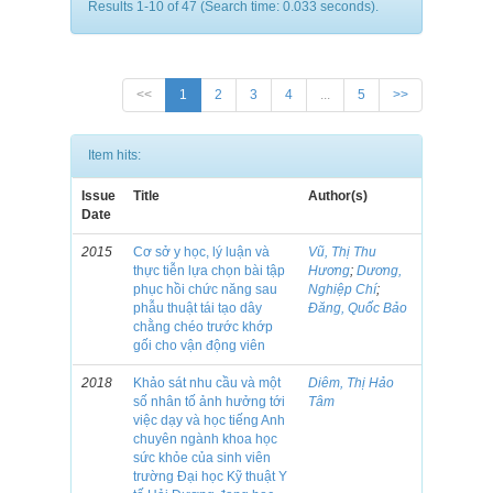
Results 1-10 of 47 (Search time: 0.033 seconds).
<<
1
2
3
4
...
5
>>
Item hits:
Issue
Title
Author(s)
Date
2015
Cơ sở y học, lý luận và
Vũ, Thị Thu
thực tiễn lựa chọn bài tập
Hương
;
Dương,
phục hồi chức năng sau
Nghiệp Chí
;
phẫu thuật tái tạo dây
Đăng, Quốc Bảo
chằng chéo trước khớp
gối cho vận động viên
2018
Khảo sát nhu cầu và một
Diêm, Thị Hảo
số nhân tố ảnh hưởng tới
Tâm
việc dạy và học tiếng Anh
chuyên ngành khoa học
sức khỏe của sinh viên
trường Đại học Kỹ thuật Y