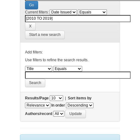
Current filters:
Start a new search
Add filters:
Use filters to refine the search results.
Results/Page
|
Sort items by
In order
Authors/record