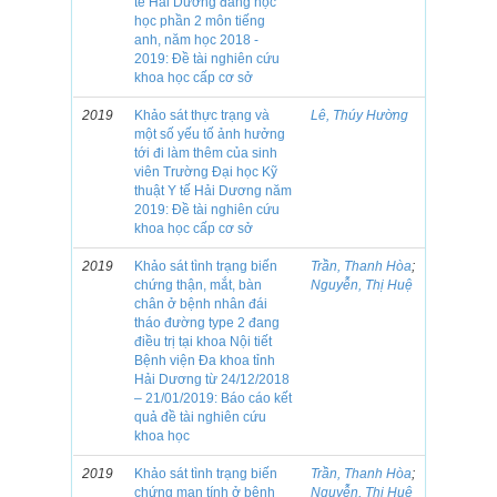
tế Hải Dương đang học
học phần 2 môn tiếng
anh, năm học 2018 -
2019: Đề tài nghiên cứu
khoa học cấp cơ sở
2019
Khảo sát thực trạng và
Lê, Thúy Hường
một số yếu tố ảnh hưởng
tới đi làm thêm của sinh
viên Trường Đại học Kỹ
thuật Y tế Hải Dương năm
2019: Đề tài nghiên cứu
khoa học cấp cơ sở
2019
Khảo sát tình trạng biến
Trần, Thanh Hòa
;
chứng thận, mắt, bàn
Nguyễn, Thị Huệ
chân ở bệnh nhân đái
tháo đường type 2 đang
điều trị tại khoa Nội tiết
Bệnh viện Đa khoa tỉnh
Hải Dương từ 24/12/2018
– 21/01/2019: Báo cáo kết
quả đề tài nghiên cứu
khoa học
2019
Khảo sát tình trạng biến
Trần, Thanh Hòa
;
chứng mạn tính ở bệnh
Nguyễn, Thị Huệ