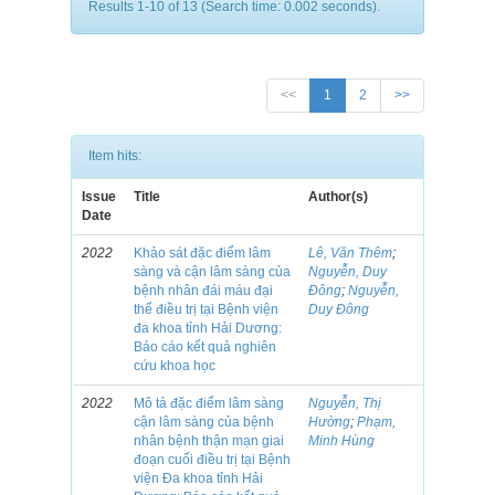
Results 1-10 of 13 (Search time: 0.002 seconds).
<<
1
2
>>
Item hits:
Issue
Title
Author(s)
Date
2022
Khảo sát đặc điểm lâm
Lê, Văn Thêm
;
sàng và cận lâm sàng của
Nguyễn, Duy
bệnh nhân đái máu đại
Đông
;
Nguyễn,
thể điều trị tại Bệnh viện
Duy Đông
đa khoa tỉnh Hải Dương:
Báo cáo kết quả nghiên
cứu khoa học
2022
Mô tả đặc điểm lâm sàng
Nguyễn, Thị
cận lâm sàng của bệnh
Hường
;
Phạm,
nhân bệnh thận mạn giai
Minh Hùng
đoạn cuối điều trị tại Bệnh
viện Đa khoa tỉnh Hải