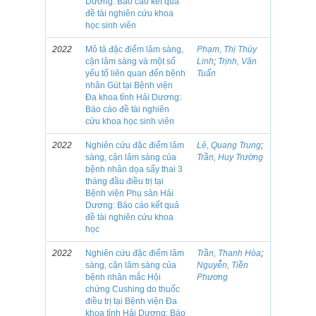
Dương: Báo cáo kết quả
đề tài nghiên cứu khoa
học sinh viên
2022
Mô tả đặc điểm lâm sàng,
Phạm, Thị Thùy
cận lâm sàng và một số
Linh
;
Trịnh, Văn
yếu tố liên quan đến bệnh
Tuấn
nhân Gút tại Bệnh viện
Đa khoa tỉnh Hải Dương:
Báo cáo đề tài nghiên
cứu khoa học sinh viên
2022
Nghiên cứu đặc điểm lâm
Lê, Quang Trung
;
sàng, cận lâm sàng của
Trần, Huy Trường
bệnh nhân dọa sẩy thai 3
tháng đầu điều trị tại
Bệnh viện Phụ sản Hải
Dương: Báo cáo kết quả
đề tài nghiên cứu khoa
học
2022
Nghiên cứu đặc điểm lâm
Trần, Thanh Hòa
;
sàng, cận lâm sàng của
Nguyễn, Tiền
bệnh nhân mắc Hội
Phương
chứng Cushing do thuốc
điều trị tại Bệnh viện Đa
khoa tỉnh Hải Dương: Báo