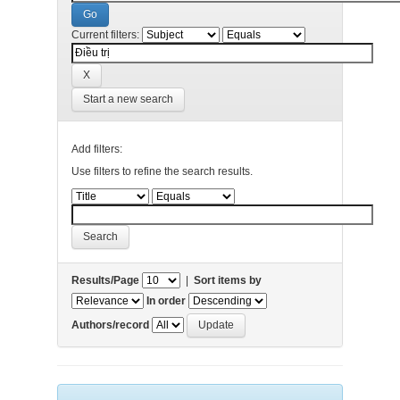
Current filters:
Start a new search
Add filters:
Use filters to refine the search results.
Results/Page
|
Sort items by
In order
Authors/record