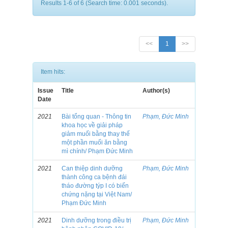
Results 1-6 of 6 (Search time: 0.001 seconds).
<<
1
>>
Item hits:
Issue
Title
Author(s)
Date
2021
Bài tổng quan - Thông tin
Phạm, Đức Minh
khoa học về giải pháp
giảm muối bằng thay thế
một phần muối ăn bằng
mì chính/ Phạm Đức Minh
2021
Can thiệp dinh dưỡng
Phạm, Đức Minh
thành công ca bệnh đái
tháo đường týp I có biến
chứng nặng tại Việt Nam/
Phạm Đức Minh
2021
Dinh dưỡng trong điều trị
Phạm, Đức Minh