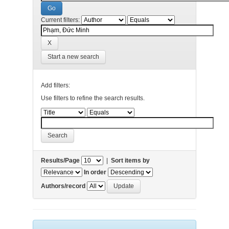
Current filters:
Start a new search
Add filters:
Use filters to refine the search results.
Results/Page
|
Sort items by
In order
Authors/record