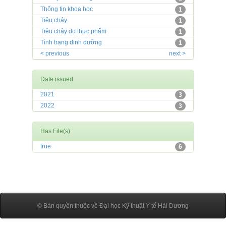
Thông tin khoa học
1
Tiêu chảy
1
Tiêu chảy do thực phẩm
1
Tình trạng dinh dưỡng
1
< previous
next >
Date issued
2021
3
2022
3
Has File(s)
true
6
© Bản quyền thuộc về Đại học Kỹ thuật Y tế Hải Dương