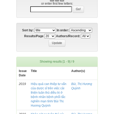
or enter first few letters:
Sort by:
In order:
Results/Page
Authors/Record:
Showing results [1 - 9] / 9
Issue
Title
Author(s)
Date
2019
Hiệu quả can thiệp tư vấn
Bùi, Thị Hương
của dược sĩ trên việc cải
Quỳnh
thiện tuân thủ điều trị ở
bệnh nhân bệnh phổi tắc
nghẽn mạn tính/ Bùi Thị
Hương Quỳnh