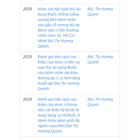
2019
Khảo sát việc tuân thủ sử
Bùi, Thị Hương
dụng thuốc chống loãng
Quỳnh
xương trên bệnh nhân
sau gãy cổ xương đùi tại
Bệnh viện Chấn thương
chỉnh hình Tp. Hồ Chí
Minh/ Bùi Thị Hương
Quỳnh
2019
Đánh giá hiệu quả can
Bùi, Thị Hương
thiệp của dược sĩ trên sự
Quỳnh
tuân thủ sử dụng thuốc
của bệnh nhân đái tháo
đường typ 2 có kèm tăng
huyết áp/ Bùi Thị Hương
Quỳnh
2019
Đánh giá hiệu quả can
Bùi, Thị Hương
thiệp của dược sĩ trong
Quỳnh
việc cải thiện kỹ thuật sử
dụng dụng cụ hít thuốc ở
bệnh nhân bệnh phổi tắc
nghẽn mạn tính/ Bùi Thị
Hương Quỳnh