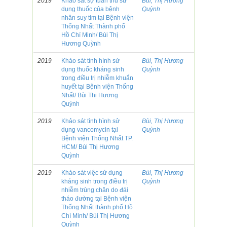
2019
Khảo sát sự tuân thủ sử
Bùi, Thị Hương
dụng thuốc của bệnh
Quỳnh
nhân suy tim tại Bệnh viện
Thống Nhất Thành phố
Hồ Chí Minh/ Bùi Thị
Hương Quỳnh
2019
Khảo sát tình hình sử
Bùi, Thị Hương
dụng thuốc kháng sinh
Quỳnh
trong điều trị nhiễm khuẩn
huyết tại Bệnh viện Thống
Nhất/ Bùi Thị Hương
Quỳnh
2019
Khảo sát tình hình sử
Bùi, Thị Hương
dụng vancomycin tại
Quỳnh
Bệnh viện Thống Nhất TP.
HCM/ Bùi Thị Hương
Quỳnh
2019
Khảo sát việc sử dụng
Bùi, Thị Hương
kháng sinh trong điều trị
Quỳnh
nhiễm trùng chân do đái
tháo đường tại Bệnh viện
Thống Nhất thành phố Hồ
Chí Minh/ Bùi Thị Hương
Quỳnh