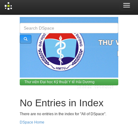
Skip
navigation
Thư viện Đại học Kỹ thuật Y tế Hải Dương
15:53:22 | 09/08/2026
No Entries in Index
There are no entries in the index for "All of DSpace".
DSpace Home