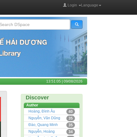
Login
Language
13:51:05 | 09/08/2026
Discover
Author
Hoàng, Đình Âu
40
Nguyễn, Văn Dũng
35
Đào, Quang Minh
35
Nguyễn, Hoàng
34