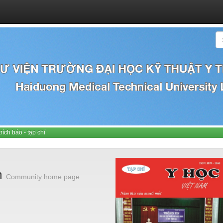
trích báo - tạp chí
m
Community home page