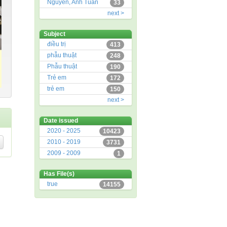
Nguyễn, Anh Tuấn
33
next >
Subject
điều trị
413
phẫu thuật
248
Phẫu thuật
190
Trẻ em
172
trẻ em
150
next >
Date issued
2020 - 2025
10423
2010 - 2019
3731
2009 - 2009
1
Has File(s)
true
14155