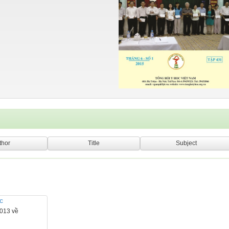
c
2013 về