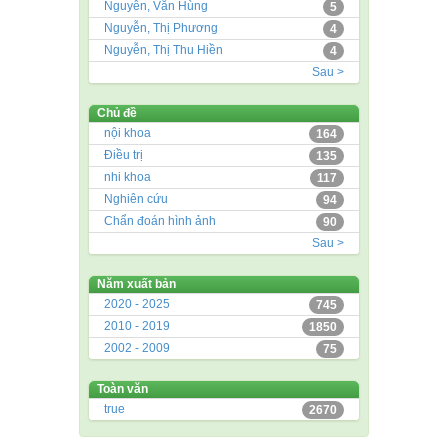
Nguyễn, Văn Hùng
5
Nguyễn, Thị Phương
4
Nguyễn, Thị Thu Hiền
4
Sau >
Chủ đề
nội khoa
164
Điều trị
135
nhi khoa
117
Nghiên cứu
94
Chẩn đoán hình ảnh
90
Sau >
Năm xuất bản
2020 - 2025
745
2010 - 2019
1850
2002 - 2009
75
Toàn văn
true
2670