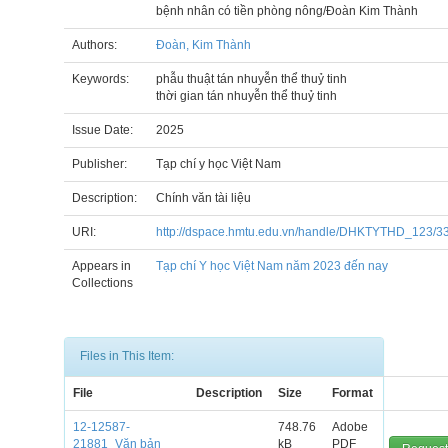
bệnh nhân có tiền phòng nông/Đoàn Kim Thành
Authors:
Đoàn, Kim Thành
Keywords:
phẫu thuật tán nhuyễn thể thuỷ tinh
thời gian tán nhuyễn thể thuỷ tinh
Issue Date:
2025
Publisher:
Tạp chí y học Việt Nam
Description:
Chính văn tài liệu
URI:
http://dspace.hmtu.edu.vn/handle/DHKTYTHD_123/3
Appears in
Tạp chí Y học Việt Nam năm 2023 đến nay
Collections
Files in This Item:
File
Description
Size
Format
12-12587-
748.76
Adobe
21881_Văn bản
kB
PDF