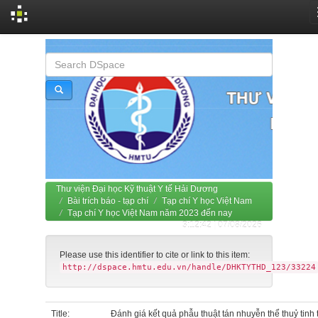
Skip
navigation
Thư viện Đại học Kỹ thuật Y tế Hải Dương
Bài trích báo - tạp chí
Tạp chí Y học Việt Nam
Tạp chí Y học Việt Nam năm 2023 đến nay
3:12:42 | 07/08/2026
Please use this identifier to cite or link to this item:
http://dspace.hmtu.edu.vn/handle/DHKTYTHD_123/33224
Title:
Đánh giá kết quả phẫu thuật tán nhuyễn thể thuỷ tinh 