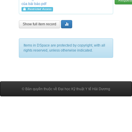
Request
của bài báo.pdf
Restricted Access
Show full item record
Items in DSpace are protected by copyright, with all
rights reserved, unless otherwise indicated.
© Bản quyền thuộc về Đại học Kỹ thuật Y tế Hải Dương