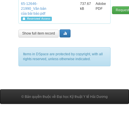
65-12646-
737.67
Adobe
21990_Văn bản
kB
PDF
Request
của bài báo.pdf
Restricted Access
Show full item record
Items in DSpace are protected by copyright, with all
rights reserved, unless otherwise indicated.
© Bản quyền thuộc về Đại học Kỹ thuật Y tế Hải Dương