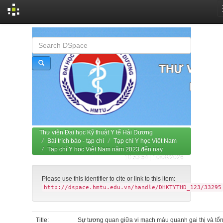
Skip
navigation
Thư viện Đại học Kỹ thuật Y tế Hải Dương
Bài trích báo - tạp chí
Tạp chí Y học Việt Nam
Tạp chí Y học Việt Nam năm 2023 đến nay
10:53:54 | 10/08/2026
Please use this identifier to cite or link to this item:
http://dspace.hmtu.edu.vn/handle/DHKTYTHD_123/33295
Title:
Sự tương quan giữa vi mạch máu quanh gai thị và tổ