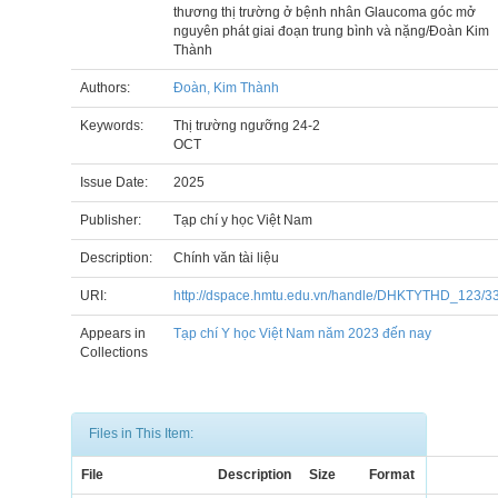
thương thị trường ở bệnh nhân Glaucoma góc mở
nguyên phát giai đoạn trung bình và nặng/Đoàn Kim
Thành
Authors:
Đoàn, Kim Thành
Keywords:
Thị trường ngưỡng 24-2
OCT
Issue Date:
2025
Publisher:
Tạp chí y học Việt Nam
Description:
Chính văn tài liệu
URI:
http://dspace.hmtu.edu.vn/handle/DHKTYTHD_123/3
Appears in
Tạp chí Y học Việt Nam năm 2023 đến nay
Collections
Files in This Item:
File
Description
Size
Format